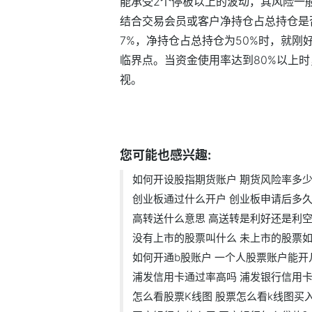
能承受2个停板以上的波动，其风险一般
结合交易会员或客户净持仓占总持仓是否
7%，净持仓占总持仓为50%时，就
临界点。当资金使用率达到80%以上
视。
标签：
如何开设股指期货账户
期货风
您可能也感兴趣:
如何开设股指期货账户 期货风险率多少.
创业板通过什么开户 创业板申请后多久
高转送什么意思 高送转是利好还是利空.
没有上市的股票叫什么 未上市的股票如.
如何开通b股账户 一个人股票账户能开
浦发信用卡通过率高吗 浦发银行信用卡.
怎么看股票K线图 股票怎么看k线图买入.