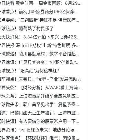
今日快看!黄金时间·一周金市回顾：8月29日-9月2日
环球看点！前8月49家券商分196亿保荐承销费 "二中一海"居前三
焦点要闻：“三创四新”特征不足 伟康医疗创业板IPO被否
全球热点！葡萄熟了村民乐了
天天快消息！3.34亿元拍下东兴证券4253万股 中信建投与客户...
世界快报:深市ETF期权“上新”特色鲜明 多层次期权产品体系渐成形
环球速递！陵川县勤泉村：数字平台搭起致富通道
世界速讯：广灵县宜兴乡：“小积分”推动“大治理”
全球视点！“阳高红”为何这样红？
当前视点！天镇县：“党建+产业”发展添动力
世界头条：【财经分析】从WAIC看上海浦东人工智能产业发展新趋势
环球头条：上海海事局升级防台应急响应至Ⅲ级 洋山港停止装...
全球微头条丨郭广昌罕见出手！复星系密集减持多家上市公司套...
报道：巴黎贝甜无证生产被罚，上海市监局最新回应：是最低幅...
【时快讯】有人要借你的股票账户用一下，借不借？这5个年轻人...
世界资讯：“同”议绿色未来！地热分论坛上，大同连连获赞
【独家焦点】【环球财经】俄气：因设备故障“北溪-1”天然气...