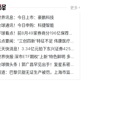
更多
世界讯息：今日上市：豪鹏科技
全球通讯！今日申购：科捷智能
环球看点！前8月49家券商分196亿保荐承销费 "二中一海"居前三
焦点要闻：“三创四新”特征不足 伟康医疗创业板IPO被否
天天快消息！3.34亿元拍下东兴证券4253万股 中信建投与客户...
世界快报:深市ETF期权“上新”特色鲜明 多层次期权产品体系渐成形
全球微头条丨郭广昌罕见出手！复星系密集减持多家上市公司套...
报道：巴黎贝甜无证生产被罚，上海市监局最新回应：是最低幅...