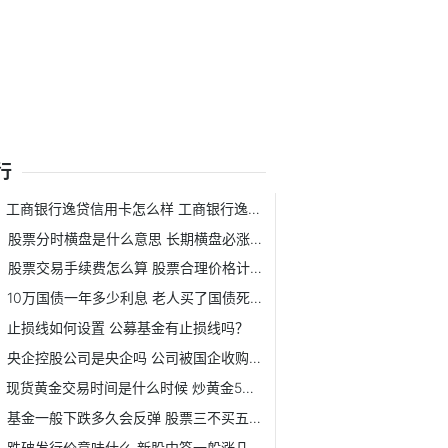
行
工商银行逸贷信用卡怎么样 工商银行逸贷是什么？ 工商银...
股票分时横盘是什么意思 长期横盘必涨的条件是什么? 分时横...
股票交易手续费怎么算 股票合理价格计算公式是什么？
10万国债一年多少利息 老人买了国债死亡后能取出来吗？
止损线如何设置 公募基金有止损线吗？
央企控股公司是央企吗 公司被国企收购意味着什么？
现货黄金交易时间是什么时候 炒黄金5万一天能赚多少钱？
基金一般下跌多久会反弹 股票三不买五不抛口诀是什么？
跌破发行价意味什么 新股中签一般涨几倍？