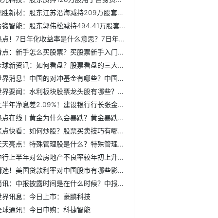
鼎胜新材：股东江苏沿海减持209万股套现1.28亿元
合锻智能：股东郭伟松减持494.41万股套现4299万元
热点！7日年化收益率是什么意思？7日年化收益率和年利率有什...
看点：新手怎么买股票？买股票新手入门的简单流程是怎样的？
全球新资讯：如何看盘？股票看盘的三大技巧是什么？
世界消息！中国的对冲基金有哪些？中国的对冲基金分为几类？
世界要闻：水利板块股票龙头股有哪些？水利板块股票一览？
上半年净息差2.09%！建设银行行长张金良首次出席业绩发布会
热点在线丨黄金为什么会暴跌？黄金暴跌原因有哪些？
焦点快看：如何炒股？股票买卖技巧有哪些？
天天亮点！特殊管理股是什么？特殊管理股有哪些模式？
中行上半年对公房地产不良率较年初上升0.6%
精选！美国贷款利率对中国股市有哪些影响？美国贷款利率降息...
简讯：中报披露时间是在什么时候？中报公布的内容有哪些？
世界讯息：今日上市：豪鹏科技
全球通讯！今日申购：科捷智能