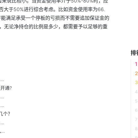
来说比较小。当资金使用率介于50%-80%时，应
大于50%进行综合考虑。比如资金使用率为66.
刚好能满足承受一个停板的亏损而不需要追加保证金的
时，无论净持仓的比例是多少，都需要予以足够的重
险率多少是正常
股指期货风险度
期货账户风险度
排
..
开通?
..
..
几个？
..
..