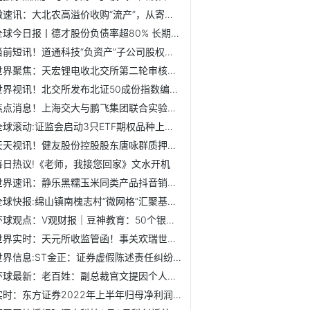
微速讯：大北农高溢价收购“流产”，从寄予厚望到对簿公堂
全球今日报丨德才股份负债率超80% 长期履约能力或将承压
当前短讯！道通科技“负资产”子公司股权卖出高价 实控人携...
世界聚焦：天宏锂电收北交所第二轮审核问询函 业绩下滑等问...
世界视讯！北交所发布北证50成份指数编制方案
焦点消息！上海交大与鹏飞集团联合实验室签约仪式在吕梁孝义举办
全球滚动:证监会启动3只ETF期权品种上市工作 更好满足市场多...
天天视讯！健友股份控股股东唐咏群质押4284.15万股
每日热议!《老师，我接您回家》文水开机
世界速讯：静乐黑糯玉米同类产品抖音销量全国第一
全球快报:绵山镇南槐志村“微网格”汇聚基层治理大能量
环球观点：V观财报｜豆神教育：50个银行账户被冻结 涉诉保全...
世界实时：天元所收监管函！事关欢瑞世纪2016年资产重组
世界信息:ST金正：证券虚假陈述责任纠纷案件涉案金额共约4.2亿元
环球最新：老百姓：副总裁官文提因个人原因辞职
实时：东方证券2022年上半年归母净利润下滑76% 股票质押业务...