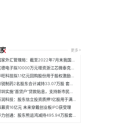
更多
国家外汇管理局：截至2022年7月末我国外汇储备规模达31041亿美元
民德电子拟10000万元增资浙江芯微泰克获深交所问询
华旺科技拟1.1亿元回购股份用于股权激励或员工持股计划
羚锐制药2名股东合计减持33.07万股 套现合计412.54万元
深圳实施“首贷户”贷款贴息，支持新市民就业创业
万润科技：股东信立投资质押1亿股用于满足资金需求
拟募资16亿元 未来穿戴创业板IPO获受理
华力创通：股东熊运鸿减持495.94万股套现约5916万元