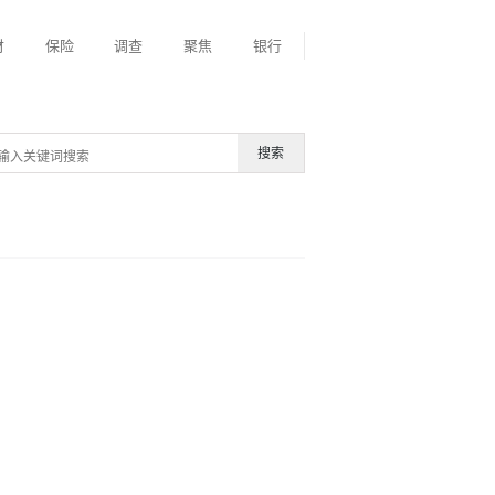
财
保险
调查
聚焦
银行
搜索