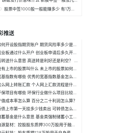
股票中签1000股一般能赚多少 有1万元可以申购新股吗？
彩推送
如何开设股指期货账户 期货风险率多少是正常?
创业板通过什么开户 创业板申请后多久开通?
高转送什么意思 高送转是利好还是利空？ 高转送详细介绍
没有上市的股票叫什么 未上市的股票如何买？
宽基指数有哪些 优秀的宽基指数基金怎么选？
怎么网上转账汇款 个人网上汇款流程是什么？
环保项目有哪些 环保行业做什么项目比较赚钱?
产值成本率怎么算 百分之二十利润怎么算？
新债上市第一天挂多少钱卖出 可转债怎么卖？
储蓄基金是什么意思 基金类强制储蓄小工具是什么？ 储蓄基...
海源复材：控股股东质押300万股用于融资担保
碳元科技：股东质押128万股用于自身资金需求