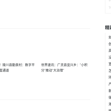
？
精
！陵川县勤泉村：数字平
世界速讯：广灵县宜兴乡：“小积
富通道
分”推动“大治理”